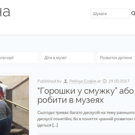
на
атегорії
Діти в музеї
Розвиток дитини
Published by
Рябчук Софія
at
29.03.2017
“Горошки у смужку” або
робити в музеях
Сьогодні триває багато дискусій на тему раннього
дискусії понятійні, бо в поняття «ранній розвиток»
ідеться […]