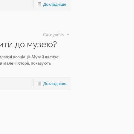
Докладніше
Categories
ити до музею?
лежні асоціації. Музей як тихе
 малечі історії, показують
Докладніше