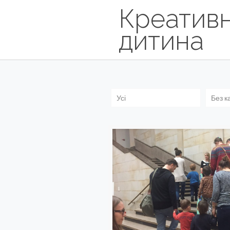
Креатив
дитина
Усі
Без к