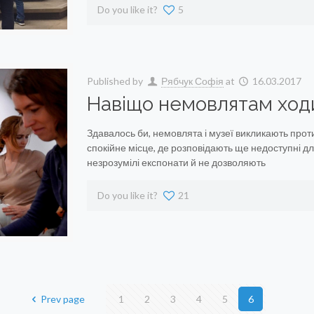
Do you like it?
5
Published by
Рябчук Софія
at
16.03.2017
Навіщо немовлятам ход
Здавалось би, немовлята і музеї викликають проти
спокійне місце, де розповідають ще недоступні для
незрозумілі експонати й не дозволяють
Do you like it?
21
Prev page
1
2
3
4
5
6