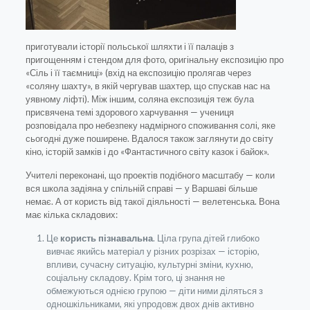
приготували історії польської шляхти і її палаців з
пригощенням і стендом для фото, оригінальну експозицію про
«Сіль і її таємниці» (вхід на експозицію пролягав через
«соляну шахту», в якій чергував шахтер, що спускав нас на
уявному ліфті). Між іншим, соляна експозиція теж була
присвячена темі здорового харчування — учениця
розповідала про небезпеку надмірного споживання солі, яке
сьогодні дуже поширене. Вдалося також заглянути до світу
кіно, історій замків і до «Фантастичного світу казок і байок».
Учителі переконані, що проектів подібного масштабу — коли
вся школа задіяна у спільній справі — у Варшаві більше
немає. А от користь від такої діяльності — велетенська. Вона
має кілька складових:
Це
користь пізнавальна
. Ціла група дітей глибоко
вивчає якийсь матеріал у різних розрізах — історію,
впливи, сучасну ситуацію, культурні зміни, кухню,
соціальну складову. Крім того, ці знання не
обмежуються однією групою — діти ними діляться з
одношкільниками, які упродовж двох днів активно