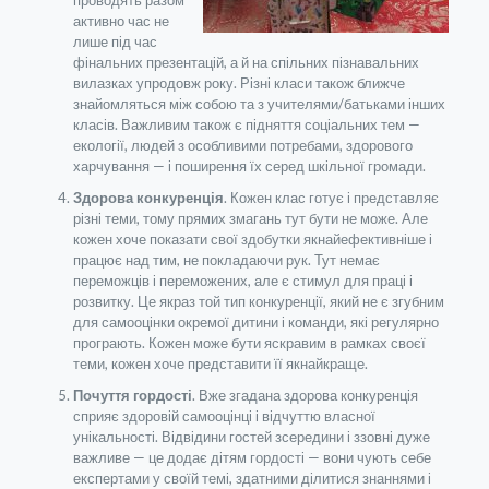
активно час не
лише під час
фінальних презентацій, а й на спільних пізнавальних
вилазках упродовж року. Різні класи також ближче
знайомляться між собою та з учителями/батьками інших
класів. Важливим також є підняття соціальних тем —
екології, людей з особливими потребами, здорового
харчування — і поширення їх серед шкільної громади.
Здорова конкуренція
. Кожен клас готує і представляє
різні теми, тому прямих змагань тут бути не може. Але
кожен хоче показати свої здобутки якнайефективніше і
працює над тим, не покладаючи рук. Тут немає
переможців і переможених, але є стимул для праці і
розвитку. Це якраз той тип конкуренції, який не є згубним
для самооцінки окремої дитини і команди, які регулярно
програють. Кожен може бути яскравим в рамках своєї
теми, кожен хоче представити її якнайкраще.
Почуття гордості
. Вже згадана здорова конкуренція
сприяє здоровій самооцінці і відчуттю власної
унікальності. Відвідини гостей зсередини і ззовні дуже
важливе — це додає дітям гордості — вони чують себе
експертами у своїй темі, здатними ділитися знаннями і