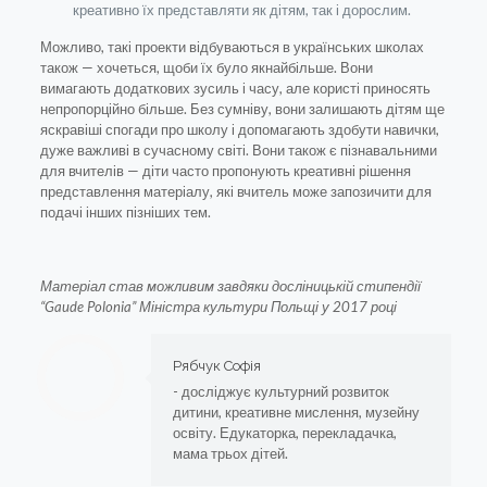
креативно їх представляти як дітям, так і дорослим.
Можливо, такі проекти відбуваються в українських школах
також — хочеться, щоби їх було якнайбільше. Вони
вимагають додаткових зусиль і часу, але користі приносять
непропорційно більше. Без сумніву, вони залишають дітям ще
яскравіші спогади про школу і допомагають здобути навички,
дуже важливі в сучасному світі. Вони також є пізнавальними
для вчителів — діти часто пропонують креативні рішення
представлення матеріалу, які вчитель може запозичити для
подачі інших пізніших тем.
Матеріал став можливим завдяки досліницькій стипендії
“Gaude Polonia” Міністра культури Польщі у 2017 році
Рябчук Софія
- досліджує культурний розвиток
дитини, креативне мислення, музейну
освіту. Едукаторка, перекладачка,
мама трьох дітей.