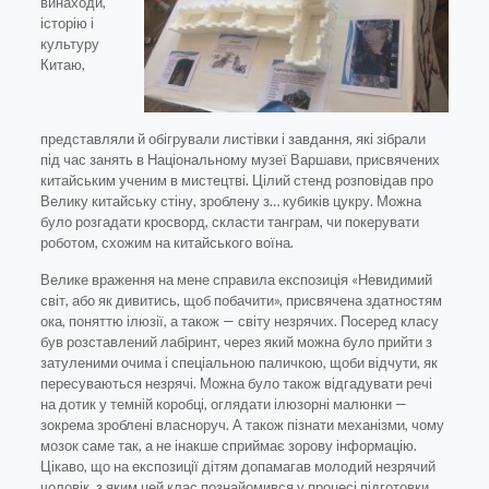
винаходи,
історію і
культуру
Китаю,
представляли й обігрували листівки і завдання, які зібрали
під час занять в Національному музеї Варшави, присвячених
китайським ученим в мистецтві. Цілий стенд розповідав про
Велику китайську стіну, зроблену з… кубиків цукру. Можна
було розгадати кросворд, скласти танграм, чи покерувати
роботом, схожим на китайського воїна.
Велике враження на мене справила експозиція «Невидимий
світ, або як дивитись, щоб побачити», присвячена здатностям
ока, поняттю ілюзії, а також — світу незрячих. Посеред класу
був розставлений лабіринт, через який можна було прийти з
затуленими очима і спеціальною паличкою, щоби відчути, як
пересуваються незрячі. Можна було також відгадувати речі
на дотик у темній коробці, оглядати ілюзорні малюнки —
зокрема зроблені власноруч. А також пізнати механізми, чому
мозок саме так, а не інакше сприймає зорову інформацію.
Цікаво, що на експозиції дітям допамагав молодий незрячий
чоловік, з яким цей клас познайомився у процесі підготовки