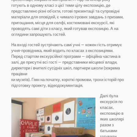
готують в одному класі з цієї теми цілу експозицію, де
представлено різні об’єкти, готові презентації та супровідні
матеріали для оповідей, є чимало ігрових завдань з призами,
пригощання, місця для селфі, костюмовані екскурсії, які
проводять самі діти з класу, який готував експозицію. А на
оглядини запрошують гостей.
На вході гостей зустрічають самі учні — кожен гість отримує
учня-провідника, який водить по класах з експозиціями.
Перед стартом екскурсійної програми — офіційна частина в
залі, де присутні всі гості — представники місцевої влади,
директори і вчителі сусідніх шкіл, партнери школи (зокрема
працівни
ки музеїв). Гімн на початку, короткі промови, трохи історій про
підготовку проекту, відеодокументація.
Далі була
екскурсія по
класах,
експозицію в
яких школярі
разом з
батьками
готували