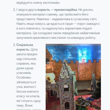
відвідують кожну експозицію.
І звідси друга
користь — презентаційна
. Не досить
опанувати матеріал самому, ще треба вміти його
представити. Навичка – надважлива в сучасному світі.
Навіть якщо комусь це вдається гірше — поруч завжди є
в кого повчитись та надихнутись варіантами подачі
матеріалу. Ця складова також передбачає найактивніше
залучення креативного мислення та командну роботу.
Соціальна
користь
. Ціла
школа працює
над спільною
справою, яка
дуже єднає
учасників.
Особливо
зближуються
учні, вчителі і
батьки кожного
класу чи класів,
які готують одну
тему. Вони
проводять разом