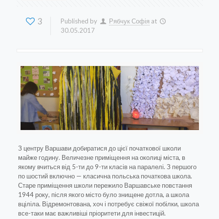
3
Published by
Рябчук Софія
at
30.05.2017
З центру Варшави добиратися до цієї початкової школи
майже годину. Величезне приміщення на околиці міста, в
якому вчиться від 5-ти до 9-ти класів на паралелі. З першого
по шостий включно — класична польська початкова школа.
Старе приміщення школи пережило Варшавське повстання
1944 року, після якого місто було знищене дотла, а школа
вціліла. Відремонтована, хоч і потребує свіжої побілки, школа
все-таки має важливіші пріоритети для інвестицій.