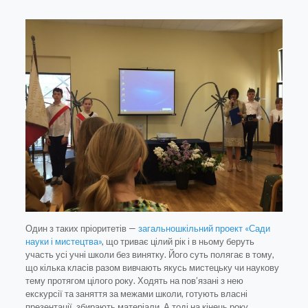
Один з таких пріоритетів —
загальношкільний проект «Сади
науки і мистецтва»
, що триває цілий рік і в ньому беруть
участь усі учні школи без винятку. Його суть полягає в тому,
що кілька класів разом вивчають якусь мистецьку чи наукову
тему протягом цілого року. Ходять на пов’язані з нею
екскурсії та заняття за межами школи, готують власні
презентації, збирають матеріали. А тоді на кінець року