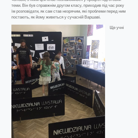
теми. Він був справжнім другом класу, приходив під час року
їм розповідати, як сам став незрячим, які проблеми перед ним
постають, як йому живеться у сучасній Варшаві.
Ще учні