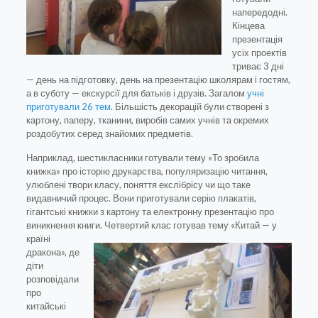
напередодні.
Кінцева
презентація
усіх проектів
триває 3 дні
— день на підготовку, день на презентацію школярам і гостям,
а в суботу — екскурсії для батьків і друзів. Загалом
учні
приготували 26 тем
. Більшість декорацій були створені з
картону, паперу, тканини, виробів самих учнів та окремих
роздобутих серед знайомих предметів.
Наприклад, шестикласники готували тему «То зробила
книжка» про історію друкарства, популяризацію читання,
улюблені твори класу, поняття екслібрісу чи що таке
видавничий процес. Вони приготували серію плакатів,
гігантські книжки з картону та електронну презентацію про
виникнення книги.
Четвертий клас готував тему «Китай — у
країні
дракона», де
діти
розповідали
про
китайські